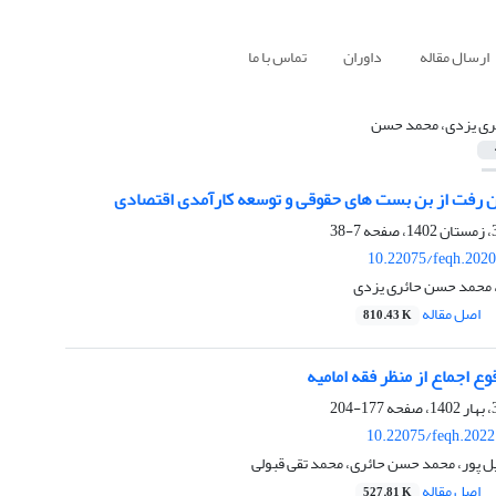
ارسال مقاله
داوران
تماس با ما
ری یزدی، محمد حسن
ن رفت از بن بست های حقوقی و توسعه کارآمدی اقتصادی
7-38
10.22075/feqh.2020
 محمد حسن حائری یزدی
اصل مقاله
810.43 K
ع اجماع از منظر فقه امامیه
177-204
10.22075/feqh.2022
 پور، محمد حسن حائری، محمد تقی قبولی
اصل مقاله
527.81 K