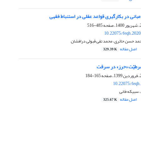
بانی در بکارگیری قواعد عقلی در استنباط فقهی
485-516
10.22075/feqh.2020
حمد حسن حائری، محمد تقی قبولی درافشان
اصل مقاله
329.39 K
 شرطیّت «حرز» در سرقت
165-184
10.22075/feqh
 سبیکه فانی
اصل مقاله
325.67 K