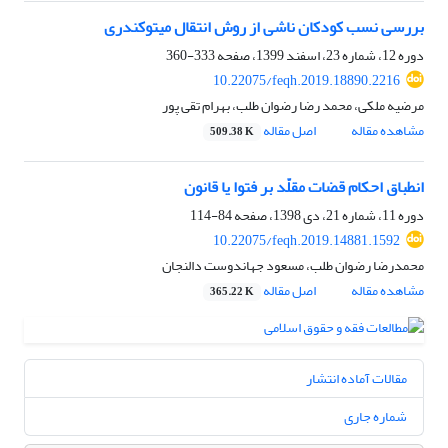
بررسی نسب کودکان ناشی از روش انتقال میتوکندری
دوره 12، شماره 23، اسفند 1399، صفحه
333-360
10.22075/feqh.2019.18890.2216
مرضیه ملکی، محمد رضا رضوان طلب، بهرام تقی پور
مشاهده مقاله
اصل مقاله
509.38 K
انطباق احکام قضات مقلّد بر فتوا یا قانون
دوره 11، شماره 21، دی 1398، صفحه
84-114
10.22075/feqh.2019.14881.1592
محمدرضا رضوان طلب، مسعود جهاندوست دالنجان
مشاهده مقاله
اصل مقاله
365.22 K
مقالات آماده انتشار
شماره جاری