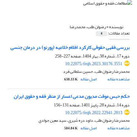
نویسنده =
رضوان طلب، محمدرضا
تعداد مقالات:
4
بررسی فقهی حقوقی کارکرد افلام خلاعیه (پورنو) در درمان جنسی
دوره 17، شماره 38، بهار 1404، صفحه
227-258
10.22075/feqh.2023.30176.3551
محمدرضا رضوان طلب، حسین سلطانی فرد
مشاهده مقاله
اصل مقاله
638.33 K
حکم حبس موقت مدیون مدعی اعسار از منظر فقه و حقوق ایران
دوره 14، شماره 28، پاییز 1401، صفحه
131-156
10.22075/feqh.2022.22941.2813
محمدرضا رضوان طلب، داود دره شیری، سید معین جوادی
مشاهده مقاله
اصل مقاله
584.84 K