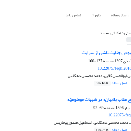
ارسال مقاله
داوران
تماس با ما
نی دهکلانی، محمد
 بودن جنایت ناشی از سرایت
137-160
10.22075/feqh.201
 ابوالحسن کلایی، محمد محسنی دهکلانی
اصل مقاله
306.66 K
بح عقاب بلابیان» در شبهات موضوعیّه
69-92
10.22075/feq
د، محمد محسنی دهکلانی، اسماعیل قندور بیجارپس
اصل مقاله
196.75 K