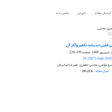
ارسال مقاله
داوران
تماس با ما
ری، مجتبی
نی فقهی اندیشه تکفیر وآثار آن
199-220
10.22075/feqh.2020
رو مؤمنی، مجتبی جعفری، علیرضا صابریان
اصل مقاله
295.25 K