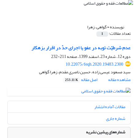
نویسنده =
گواهی، زهرا
تعداد مقالات:
1
عدم شرطیّت توبه در عفو یا اجرای حدّ در اقرار بزهکار
دوره 12، شماره 23، اسفند 1399، صفحه
211-232
10.22075/feqh.2020.19483.2300
سید مسعود عیسی زاده، حسین ناصری مقدم، زهرا گواهی
مشاهده مقاله
اصل مقاله
253.11 K
مقالات آماده انتشار
شماره جاری
شماره‌های پیشین نشریه