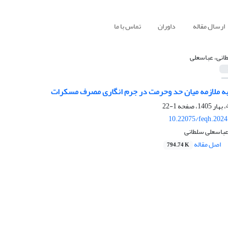
ارسال مقاله
داوران
تماس با ما
انی، عباسعلی
به ملازمه میان حد وحرمت در جرم انگاری مصرف مسکرات
1-22
10.22075/feqh.2024
باسعلی سلطانی
اصل مقاله
794.74 K