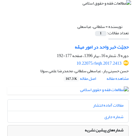
نویسنده =
سلطانی، عباسعلی
تعداد مقالات:
1
حجیّت خبر واحد در امور مهمّه
دوره 9، شماره 16، بهار 1396، صفحه
177-192
10.22075/feqh.2017.2413
حسن حسینی یار، عباسعلی سلطانی، محمدرضا علمی سولا
مشاهده مقاله
اصل مقاله
167.3 K
مقالات آماده انتشار
شماره جاری
شماره‌های پیشین نشریه