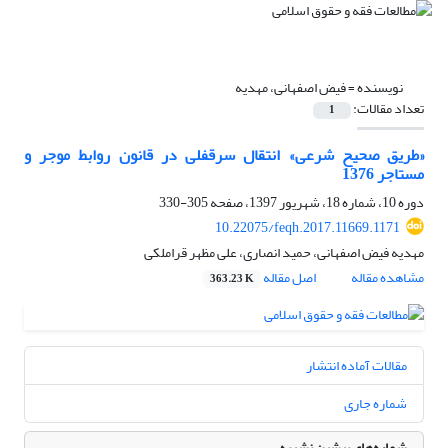
نویسنده =
فیض اصفهانی، مهدیه
تعداد مقالات:
1
«طریق صحیح شرعی» انتقال سرقفلی در قانون روابط موجر و
مستاجر 1376
دوره 10، شماره 18، شهریور 1397، صفحه
305-330
10.22075/feqh.2017.11669.1171
مهدیه فیض اصفهانی، حمید انصاری، علی مظهر قراملکی
مشاهده مقاله
اصل مقاله
363.23 K
مقالات آماده انتشار
شماره جاری
شماره‌های پیشین نشریه