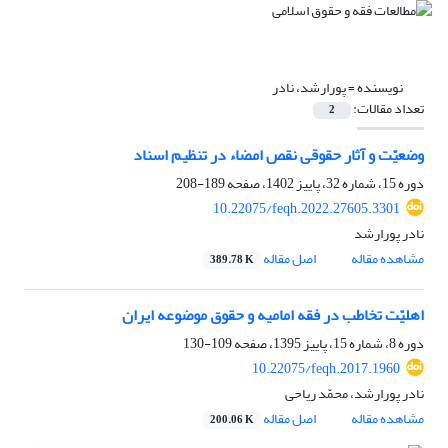
نویسنده =
پورارشد، نادر
تعداد مقالات:
2
وضعیّت و آثار حقوقی نقص امضاء در تنظیم اسناد
دوره 15، شماره 32، پاییز 1402، صفحه
189-208
10.22075/feqh.2022.27605.3301
نادر پورارشد
مشاهده مقاله
اصل مقاله
389.78 K
اهلیّت تخاطب در فقه امامیه و حقوق موضوعه ایران
دوره 8، شماره 15، پاییز 1395، صفحه
109-130
10.22075/feqh.2017.1960
نادر پورارشد، محمّد ریاحی
مشاهده مقاله
اصل مقاله
200.06 K