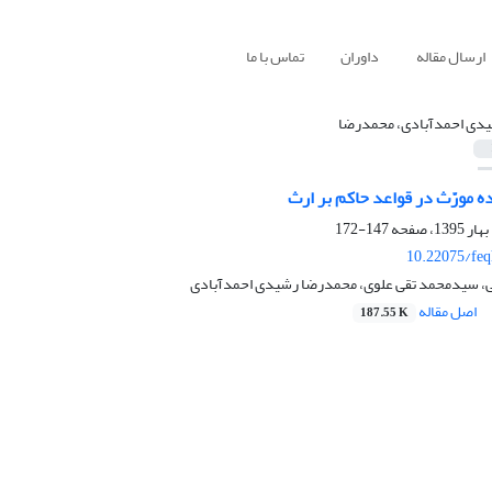
ارسال مقاله
داوران
تماس با ما
دی احمدآبادی، محمدرضا
ده مورّث در قواعد حاکم بر ارث
147-172
10.22075/feq
، سیدمحمد تقی علوی، محمدرضا رشیدی احمدآبادی
اصل مقاله
187.55 K