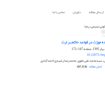
ارسال مقاله
داوران
تماس با ما
تی نسیمی، رضا
ده مورّث در قواعد حاکم بر ارث
147-172
10.22075/feq
، سیدمحمد تقی علوی، محمدرضا رشیدی احمدآبادی
اصل مقاله
187.55 K