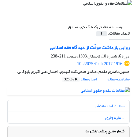
نویسنده =
فتحی کته گنبدی، صادق
تعداد مقالات:
1
روایی بازداشت موقّت از دیدگاه فقه اسلامی
دوره 6، شماره 10، تابستان 1393، صفحه
211-238
10.22075/feqh.2017.1916
حسین ناصری مقدم، صادق فتحی کته گنبدی، احسان علی اکبری بابوکانی
مشاهده مقاله
اصل مقاله
325.36 K
مقالات آماده انتشار
شماره جاری
شماره‌های پیشین نشریه