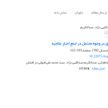
ارسال مقاله
داوران
تماس با ما
اللهی نژاد، عبدالکریم
 در وجوه محتمل در جمع اخبار علاجیه
103-122
10.22075/feq
طبائی، عبدالکریم عبداللهی نژاد، سید محمد تقی قبولی در افشان
اصل مقاله
157.05 K